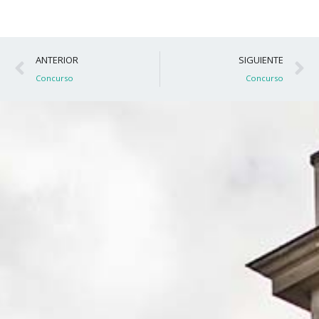
Ant
S
ANTERIOR
SIGUIENTE
Concurso
Concurso