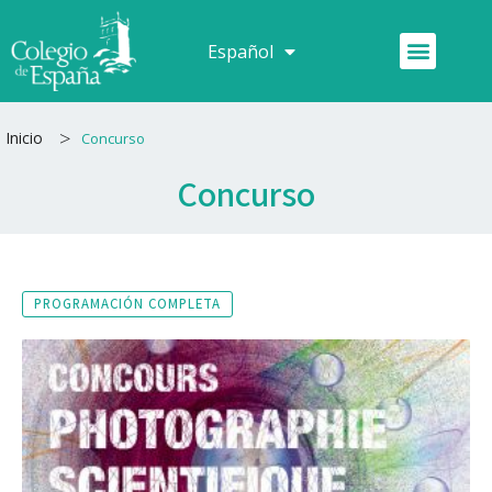
Ir
al
Menú
Español
Français
contenido
>
Inicio
Concurso
Concurso
PROGRAMACIÓN COMPLETA