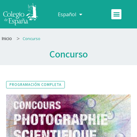
Ir
al
Menú
Español
Français
contenido
>
Inicio
Concurso
Concurso
PROGRAMACIÓN COMPLETA