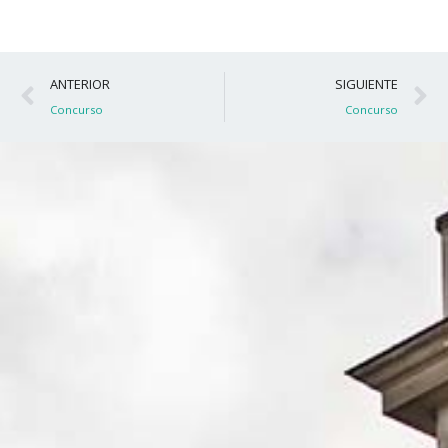
Ant
S
ANTERIOR
SIGUIENTE
Concurso
Concurso