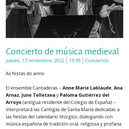
Concierto de música medieval
jueves, 17 noviembre, 2022
19:30
Conciertos
As festas do anno
El ensemble Cantaderas –
Anne Marie
Lablaude
,
Ana
Arnaz
,
June Telletxea
y
Paloma Gutiérrez del
Arroyo
(antigua residente del Colegio de España) –
interpretará las Cantigas de Santa María dedicadas a
las fiestas del calendario litúrgico, dialogando con
música española de tradición oral, religiosa y profana.