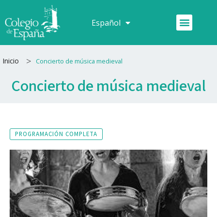
Ir
al
Menú
Español
Français
contenido
>
Inicio
Concierto de música medieval
Concierto de música medieval
PROGRAMACIÓN COMPLETA