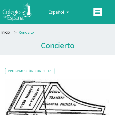
Ir
al
Menú
Español
Français
contenido
>
Inicio
Concierto
Concierto
PROGRAMACIÓN COMPLETA