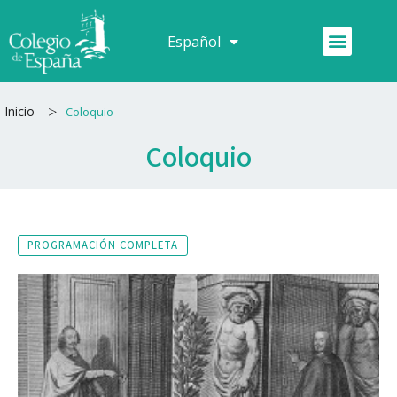
Ir
al
Menú
Español
Français
contenido
>
Inicio
Coloquio
Coloquio
PROGRAMACIÓN COMPLETA