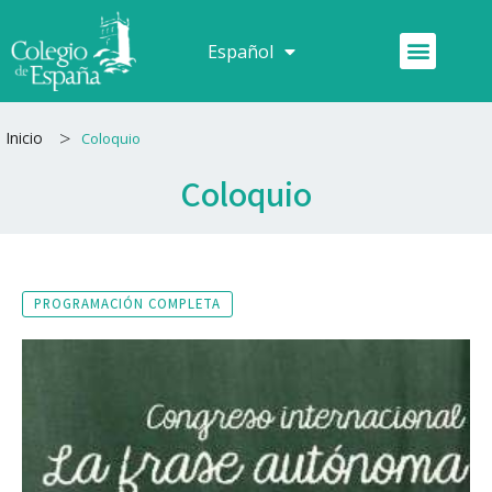
Ir
al
Menú
Español
Français
contenido
>
Inicio
Coloquio
Coloquio
PROGRAMACIÓN COMPLETA