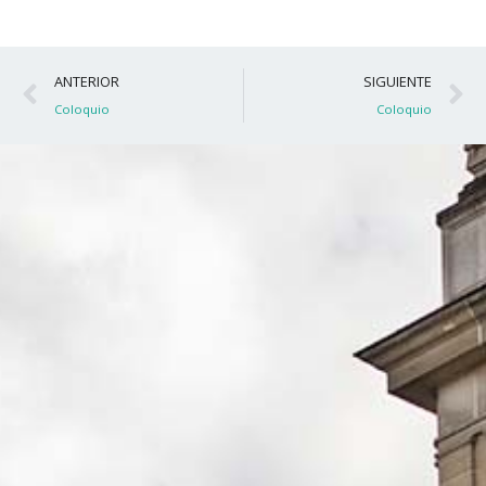
Ant
S
ANTERIOR
SIGUIENTE
Coloquio
Coloquio