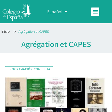
Ir
al
Menú
Español
Français
contenido
>
Inicio
Agrégation et CAPES
Agrégation et CAPES
PROGRAMACIÓN COMPLETA