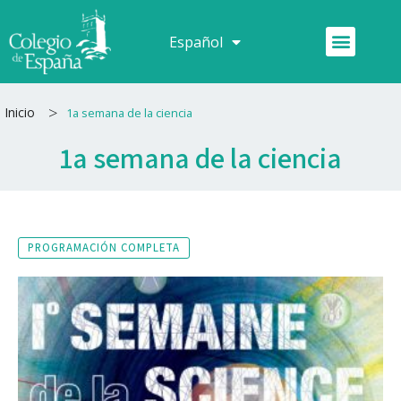
Ir
al
Menú
Español
Français
contenido
>
Inicio
1a semana de la ciencia
1a semana de la ciencia
PROGRAMACIÓN COMPLETA