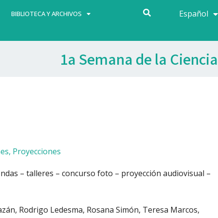
Español
Français
BIBLIOTECA Y ARCHIVOS
1a Semana de la Ciencia
nes
,
Proyecciones
das – talleres – concurso foto – proyección audiovisual –
arbazán, Rodrigo Ledesma, Rosana Simón, Teresa Marcos,