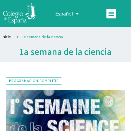
Ir
al
Menú
Español
Français
contenido
>
Inicio
1a semana de la ciencia
1a semana de la ciencia
PROGRAMACIÓN COMPLETA