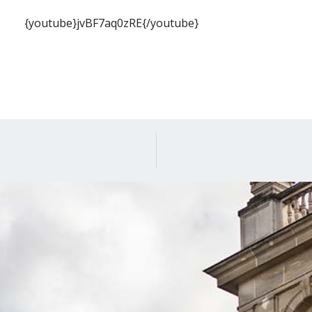
{youtube}jvBF7aq0zRE{/youtube}