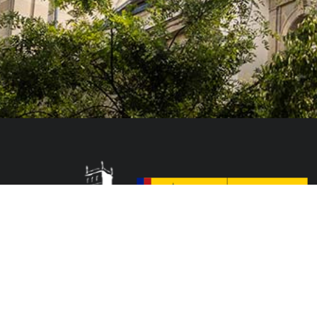
El Colegio de España es un organismo dependiente del Ministerio de Cienc
que acoge a profesores, investigadores, estudiantes universitarios y artis
doctorales, llevan a cabo sus trabajos de investigación o ejercen sus activ
París o la región de Île-de-France.