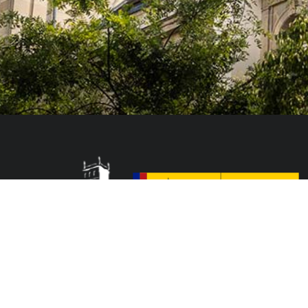
El Colegio de España es un organismo dependiente del Ministerio de Cienc
que acoge a profesores, investigadores, estudiantes universitarios y artis
doctorales, llevan a cabo sus trabajos de investigación o ejercen sus activ
París o la región de Île-de-France.