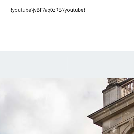
{youtube}jvBF7aq0zRE{/youtube}