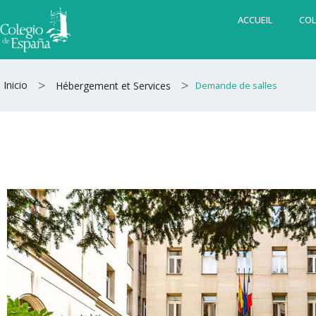
Aller
ACCUEIL
COL
au
contenu
>
>
Inicio
Hébergement et Services
Demande de salles