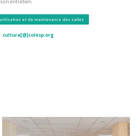
t son entretien.
´utilisation et de maintenance des salles
 :
cultura[@]colesp.org