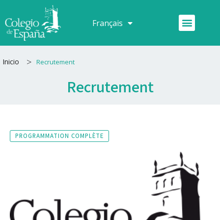
Aller
au
Menu
Français
Español
contenu
>
Inicio
Recrutement
Recrutement
PROGRAMMATION COMPLÈTE