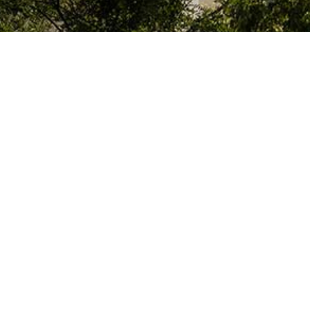
Le Colegio de España, organisme dépendant du Ministère de la Science, d
espagnol, accueille des professeurs, des chercheurs, des étudiants univers
thèse doctorale, développent leurs travaux de recherche ou exercent des 
d’études supérieures de Paris ou de la région Île-de-France.
Colegio de España
Hébergement et Services
Culture
Bibliothèque et