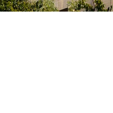
e l’Innovation et des Universités du Gouvernement
itaires et des artistes qui étudient, préparent leur
activités artistiques dans un des nombreux centres
 Archives