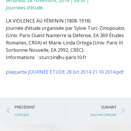
vendredi, 28 novembre, 2014
09:30
Journées d’étude
LA VIOLENCE AU FÉMININ (1808-1918)
Journée d’étude organisée par Sylvie Turc-Zinopoulos
(Univ. Paris Ouest Nanterre la Défense, EA 369 Études
Romanes, CRIIA) et Marie-Linda Ortega (Univ. Paris III
Sorbonne Nouvelle, EA 2992, CREC).
Informations : sturczin@u-paris10.fr
plaquette JOURNEE ETUDE 28 0ct 2014 21 10 2014.pdf
Précédent
S
PRÉCÉDENT
SUIVANT
Colloque
Journée d’étude