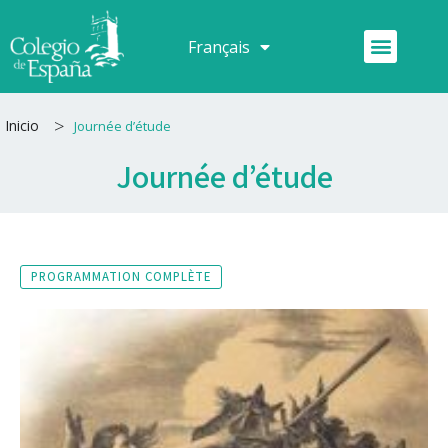
Aller
au
Menu
Français
Español
contenu
>
Inicio
Journée d’étude
Journée d’étude
PROGRAMMATION COMPLÈTE