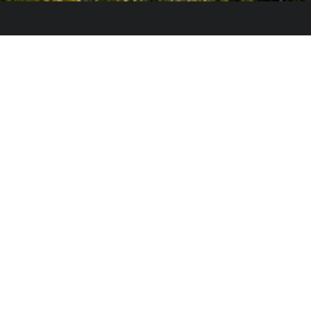
Le Colegio de España, organisme dépendant du
Ministère de la Science, de l’Innovation et des
Universités du Gouvernement espagnol, accueille