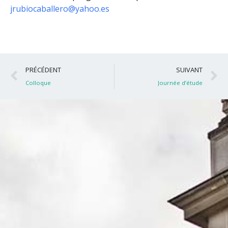
jrubiocaballero@yahoo.es
Précédent
S
PRÉCÉDENT
SUIVANT
Colloque
Journée d’étude