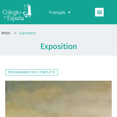
Aller
au
Menu
Français
Español
contenu
>
Inicio
Exposition
Exposition
PROGRAMMATION COMPLÈTE