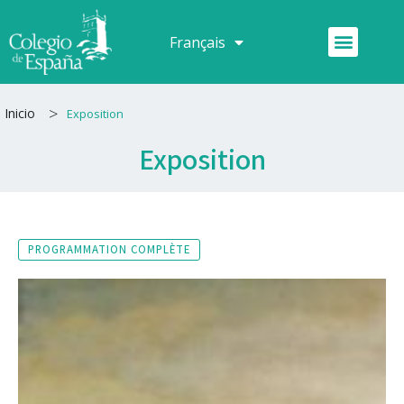
Aller
au
Menu
Français
Español
contenu
>
Inicio
Exposition
Exposition
PROGRAMMATION COMPLÈTE