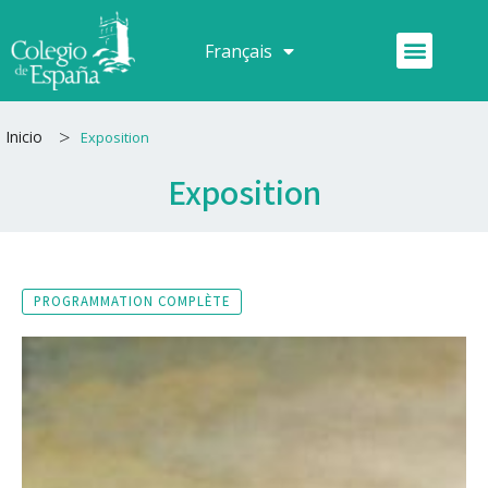
Aller
au
Menu
Français
Español
contenu
>
Inicio
Exposition
Exposition
PROGRAMMATION COMPLÈTE