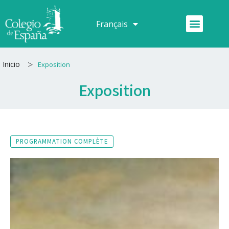
Aller
au
Menu
Français
Español
contenu
>
Inicio
Exposition
Exposition
PROGRAMMATION COMPLÈTE