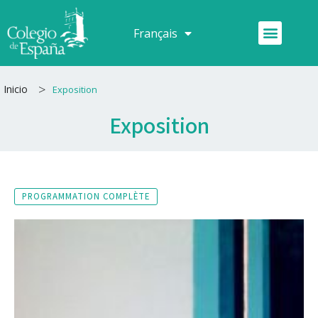
Aller
au
Menu
Français
Español
contenu
>
Inicio
Exposition
Exposition
PROGRAMMATION COMPLÈTE