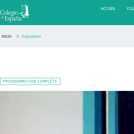
Aller
ACCUEIL
COL
au
contenu
>
Inicio
Exposition
PROGRAMMATION COMPLÈTE