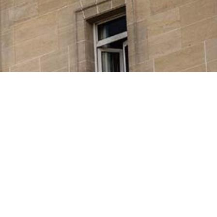
Français
Español
F
I
a
n
c
s
e
t
b
a
o
g