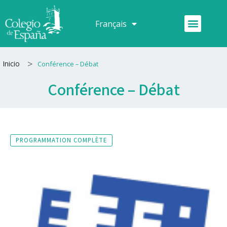
Aller
au
Menu
Français
Español
contenu
>
Inicio
Conférence – Débat
Conférence – Débat
PROGRAMMATION COMPLÈTE