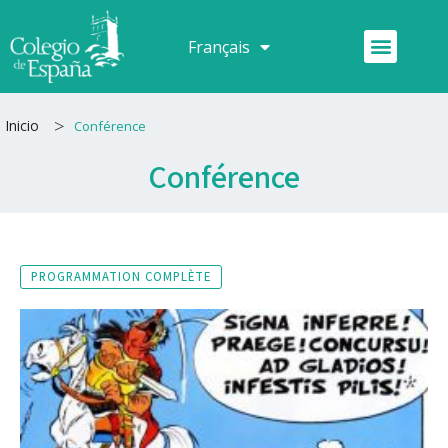
Aller
au
Menu
Français
Español
contenu
>
Inicio
Conférence
Conférence
PROGRAMMATION COMPLÈTE