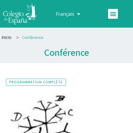
Aller
au
Menu
Français
Español
contenu
>
Inicio
Conférence
Conférence
PROGRAMMATION COMPLÈTE