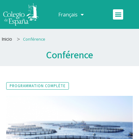
Aller
au
Menu
Français
Español
contenu
>
Inicio
Conférence
Conférence
PROGRAMMATION COMPLÈTE