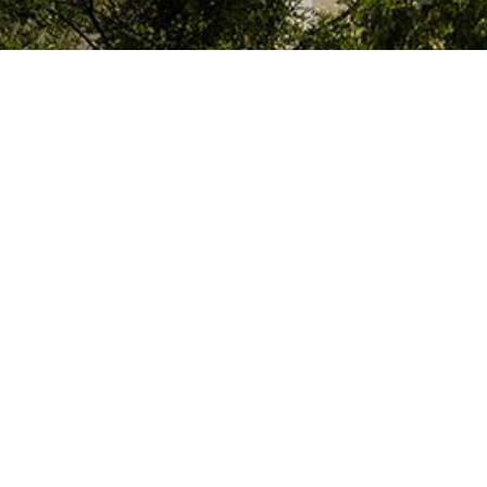
Le Colegio de España, organisme dépendant du Ministère de la Science, d
espagnol, accueille des professeurs, des chercheurs, des étudiants univers
thèse doctorale, développent leurs travaux de recherche ou exercent des 
d’études supérieures de Paris ou de la région Île-de-France.
Colegio de España
Hébergement et Services
Culture
Bibliothèque et