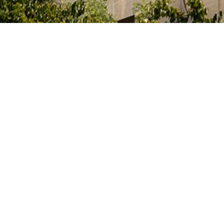
e l’Innovation et des Universités du Gouvernement
itaires et des artistes qui étudient, préparent leur
activités artistiques dans un des nombreux centres
 Archives