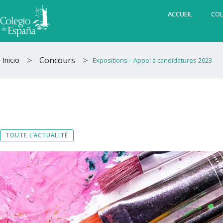
Aller
ACCUEIL
COL
au
contenu
>
>
Concours
Inicio
Expositions – Appel à candidatures 2023
TOUTE L'ACTUALITÉ