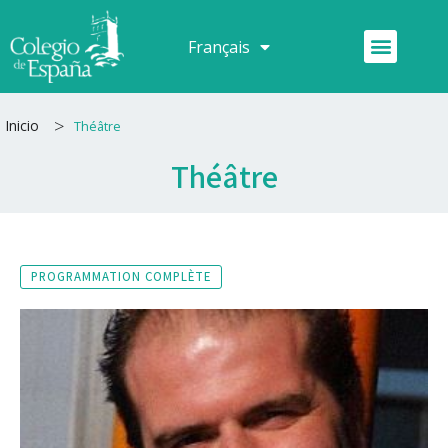
Aller
au
Menu
Français
Español
contenu
>
Inicio
Théâtre
Théâtre
PROGRAMMATION COMPLÈTE