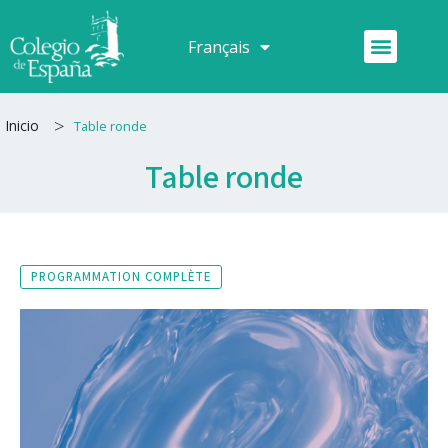
Aller
au
Menu
Français
Español
contenu
>
Inicio
Table ronde
Table ronde
PROGRAMMATION COMPLÈTE