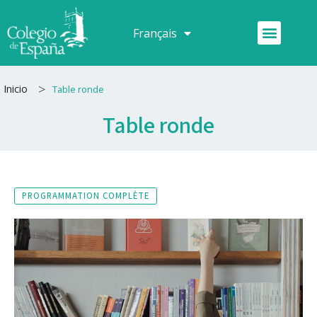
Aller
au
Menu
Français
Español
contenu
>
Inicio
Table ronde
Table ronde
PROGRAMMATION COMPLÈTE