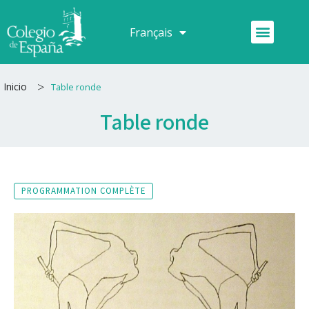
Aller
au
Menu
Français
Español
contenu
>
Inicio
Table ronde
Table ronde
PROGRAMMATION COMPLÈTE