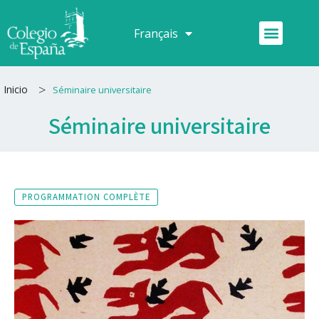
Aller
au
Menu
Français
Español
contenu
>
Inicio
Séminaire universitaire
Séminaire universitaire
PROGRAMMATION COMPLÈTE