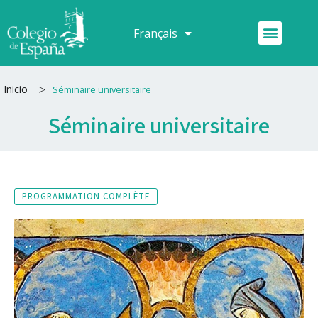
Aller
au
Menu
Français
Español
contenu
>
Inicio
Séminaire universitaire
Séminaire universitaire
PROGRAMMATION COMPLÈTE