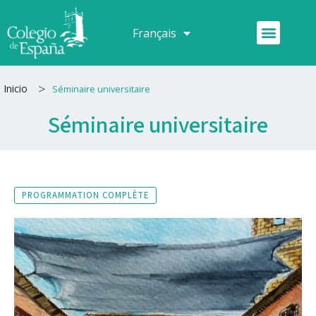
Aller
au
Menu
Français
Español
contenu
>
Inicio
Séminaire universitaire
Séminaire universitaire
PROGRAMMATION COMPLÈTE