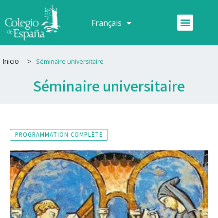
Aller
au
Menu
Français
Español
contenu
>
Inicio
Séminaire universitaire
Séminaire universitaire
PROGRAMMATION COMPLÈTE