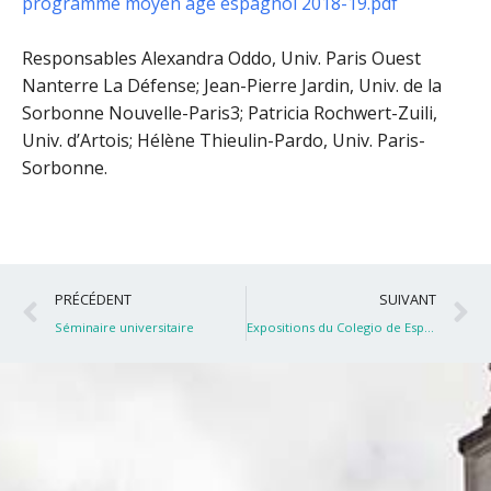
programme moyen age espagnol 2018-19.pdf
Responsables Alexandra Oddo, Univ. Paris Ouest
Nanterre La Défense; Jean-Pierre Jardin, Univ. de la
Sorbonne Nouvelle-Paris3; Patricia Rochwert-Zuili,
Univ. d’Artois; Hélène Thieulin-Pardo, Univ. Paris-
Sorbonne.
Précédent
S
PRÉCÉDENT
SUIVANT
Séminaire universitaire
Expositions du Colegio de España – 2019