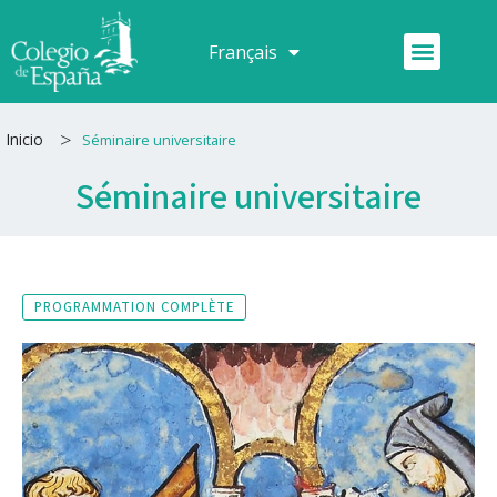
Aller
au
Menu
Français
Español
contenu
>
Inicio
Séminaire universitaire
Séminaire universitaire
PROGRAMMATION COMPLÈTE