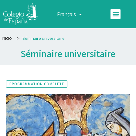
Aller
au
Menu
Français
Español
contenu
>
Inicio
Séminaire universitaire
Séminaire universitaire
PROGRAMMATION COMPLÈTE