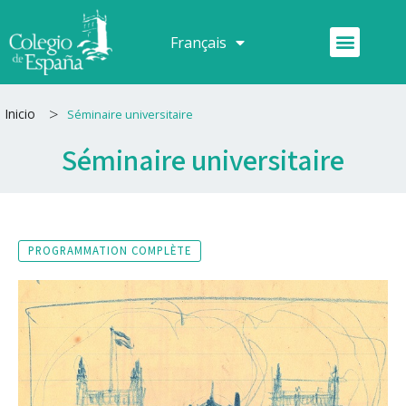
Aller
au
Menu
Français
Español
contenu
>
Inicio
Séminaire universitaire
Séminaire universitaire
PROGRAMMATION COMPLÈTE