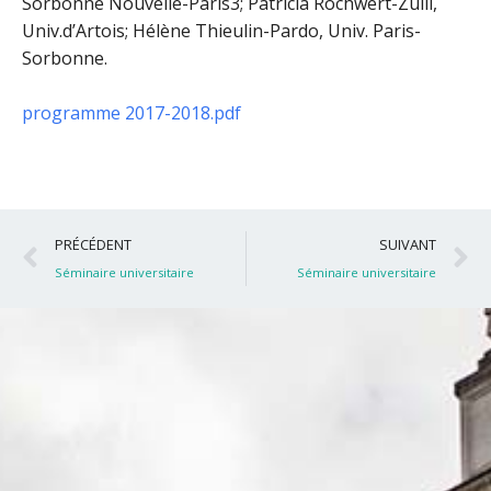
Sorbonne Nouvelle-Paris3; Patricia Rochwert-Zuili,
Univ.d’Artois; Hélène Thieulin-Pardo, Univ. Paris-
Sorbonne.
programme 2017-2018.pdf
Précédent
S
PRÉCÉDENT
SUIVANT
Séminaire universitaire
Séminaire universitaire