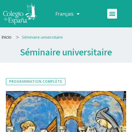
Aller
au
Menu
Français
Español
contenu
>
Inicio
Séminaire universitaire
Séminaire universitaire
PROGRAMMATION COMPLÈTE