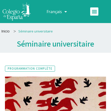
Aller
au
Menu
Français
Español
contenu
>
Inicio
Séminaire universitaire
Séminaire universitaire
PROGRAMMATION COMPLÈTE