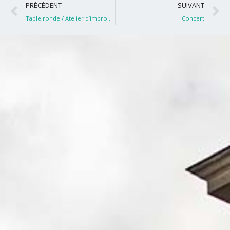
Précédent
S
PRÉCÉDENT
SUIVANT
Table ronde / Atelier d’improvisation / Concert
Concert