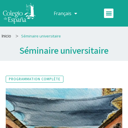
Aller
au
Menu
Français
Español
contenu
>
Inicio
Séminaire universitaire
Séminaire universitaire
PROGRAMMATION COMPLÈTE