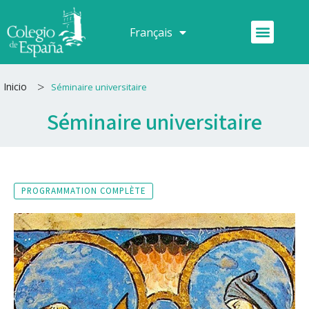
Aller
au
Menu
Français
Español
contenu
>
Inicio
Séminaire universitaire
Séminaire universitaire
PROGRAMMATION COMPLÈTE