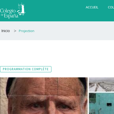
Aller
ACCUEIL
COL
au
contenu
>
Inicio
Projection
PROGRAMMATION COMPLÈTE