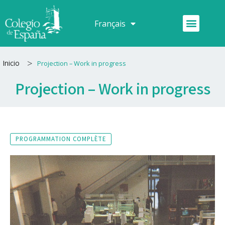
Aller
au
Menu
Français
Español
contenu
>
Inicio
Projection – Work in progress
Projection – Work in progress
PROGRAMMATION COMPLÈTE