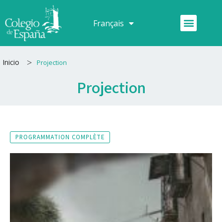
Aller
au
Menu
Français
Español
contenu
>
Inicio
Projection
Projection
PROGRAMMATION COMPLÈTE