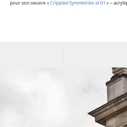
pour son oeuvre «
Crippled Symmetries st 01
» – acryliq