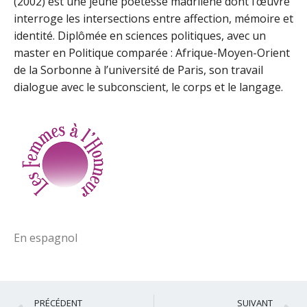
(2002) est une jeune poétesse madrilène dont l’œuvre
interroge les intersections entre affection, mémoire et
identité. Diplômée en sciences politiques, avec un
master en Politique comparée : Afrique-Moyen-Orient
de la Sorbonne à l’université de Paris, son travail
dialogue avec le subconscient, le corps et le langage.
En espagnol
Précédent
S
PRÉCÉDENT
SUIVANT