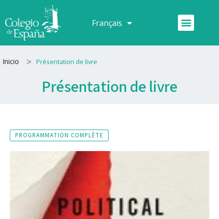
Aller
au
Menu
Français
Español
contenu
>
Inicio
Présentation de livre
Présentation de livre
PROGRAMMATION COMPLÈTE