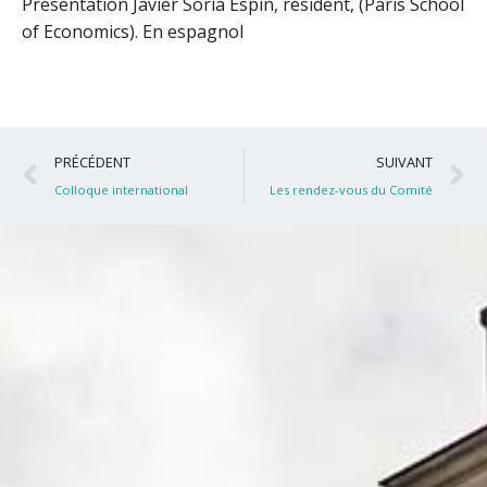
Présentation Javier Soria Espín, résident, (Paris School
of Economics). En espagnol
Précédent
S
PRÉCÉDENT
SUIVANT
Colloque international
Les rendez-vous du Comité