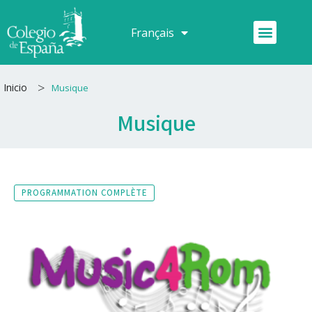
Aller
au
Menu
Français
Español
contenu
>
Inicio
Musique
Musique
PROGRAMMATION COMPLÈTE